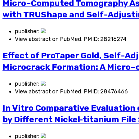
Micro–Computed Tomography Asse
with TRUShape and Self-Adjusti
publisher:
View abstract on PubMed. PMID:
28216274
Effect of ProTaper Gold, Self-Ad
Microcrack Formation: A Micro
publisher:
View abstract on PubMed. PMID:
28476466
In Vitro Comparative Evaluation
by Different Nickel‑titanium Fil
publisher: