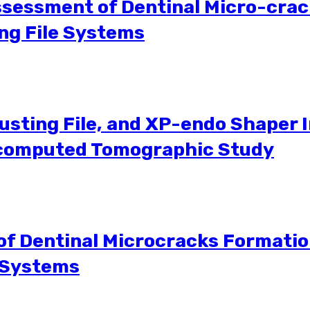
ssment of Dentinal Micro-crack
ng File Systems
justing File, and XP-endo Shaper
–computed Tomographic Study
 of Dentinal Microcracks Formati
e Systems