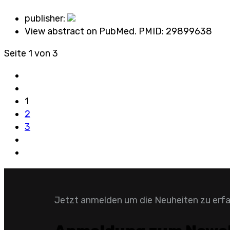
publisher:
View abstract on PubMed. PMID:
29899638
Seite 1 von 3
1
2
3
Jetzt anmelden um die Neuheiten zu erf