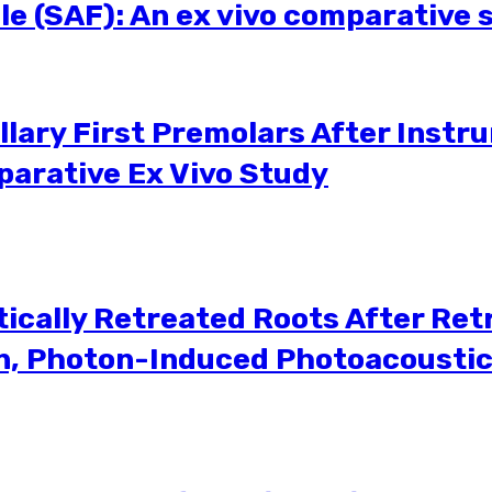
File (SAF): An ex vivo comparativ
llary First Premolars After Instr
parative Ex Vivo Study
ically Retreated Roots After Re
ion, Photon-Induced Photoacousti