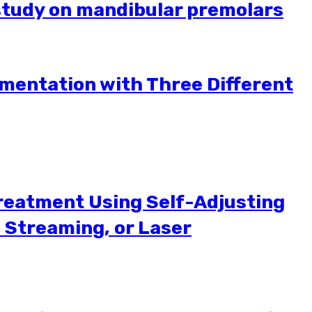
e study on mandibular premolars
umentation with Three Different
treatment Using Self-Adjusting
c Streaming, or Laser