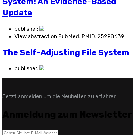
System: An Evidence-Based
Update
publisher:
View abstract on PubMed. PMID:
25298639
The Self-Adjusting File System
publisher:
Jetzt anmelden um die Neuheiten zu erfahren
Anmeldung zum Newsletter